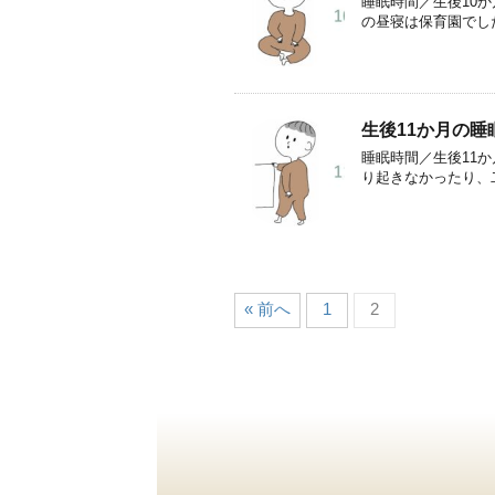
睡眠時間／生後10か
の昼寝は保育園でした
生後11か月の
睡眠時間／生後11か
り起きなかったり、二
« 前へ
1
2