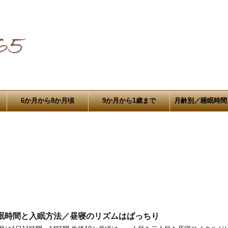
6か月から8か月頃
9か月から1歳まで
月齢別／睡眠時間
睡眠時間と入眠方法／昼寝のリズムはばっちり