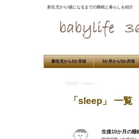
新生児から1歳になるまでの睡眠と暮らしを紹介
新生児から2か月頃
3か月から5か月頃
HOME
>
sleep
>
「sleep」 一覧
生後10か月の