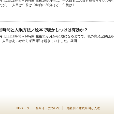
月は1日11時間～14時間 生後10か月頃は、一人目も二人目も昼寝サイクル
が、二人目は午前は10時台に30分ほど、午後は1 ...
睡眠時間と入眠方法／絵本で寝かしつけは有効か？
月は1日11時間～14時間 生後11か月から1歳になるまでで、私の育児記録
人目はあいかわらず夜1回は起きていました。昼間 ...
TOPページ
当サイトについて
月齢別／睡眠時間と入眠